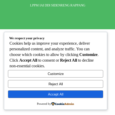
INFORMASI KKN
LPPM IAI DDI SIDENRENG RAPPANG
DOKUMEN SERTIFIKAT DOSEN DAN SK
LAPORAN PROPOSAL PENELITIAN
PANDUAN KKN
Jurnal Pitu Waliwali
PANDUAN KTI
Jurnal Taulempu
We respect your privacy
Cookies help us improve your experience, deliver
personalized content, and analyze traffic. You can
choose which cookies to allow by clicking
Customize
.
Click
Accept All
to consent or
Reject All
to decline
non-essential cookies.
Customize
Reject All
Accept All
Powered by