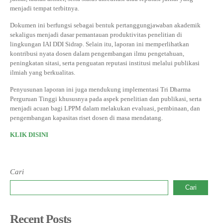
INFORMASI KKN
menjadi tempat terbitnya.
DOKUMEN SERTIFIKAT DOSEN DAN SK
LAPORAN PROPOSAL PENELITIAN
PANDUAN KKN
Jurnal Pitu Waliwali
Dokumen ini berfungsi sebagai bentuk pertanggungjawaban akademik
sekaligus menjadi dasar pemantauan produktivitas penelitian di
PANDUAN KTI
Jurnal Taulempu
lingkungan IAI DDI Sidrap. Selain itu, laporan ini memperlihatkan
kontribusi nyata dosen dalam pengembangan ilmu pengetahuan,
peningkatan sitasi, serta penguatan reputasi institusi melalui publikasi
ilmiah yang berkualitas.
Penyusunan laporan ini juga mendukung implementasi Tri Dharma
Perguruan Tinggi khususnya pada aspek penelitian dan publikasi, serta
menjadi acuan bagi LPPM dalam melakukan evaluasi, pembinaan, dan
pengembangan kapasitas riset dosen di masa mendatang.
KLIK DISINI
Cari
Cari
Recent Posts