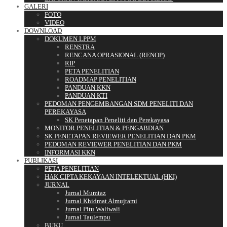
GALERI
FOTO
VIDEO
DOWNLOAD
DOKUMEN LPPM
RENSTRA
RENCANA OPRASIONAL (RENOP)
RIP
PETA PENELITIAN
ROADMAP PENELITIAN
PANDUAN KKN
PANDUAN KTI
PEDOMAN PENGEMBANGAN SDM PENELITI DAN
PEREKAYASA
SK Penetapan Peneliti dan Perekayasa
MONITOR PENELITIAN & PENGABDIAN
SK PENETAPAN REVIEWER PENELITIAN DAN PKM
PEDOMAN REVIEWER PENELITIAN DAN PKM
INFORMASI KKN
PUBLIKASI
PETA PENELITIAN
HAK CIPTA KEKAYAAN INTELEKTUAL (HKI)
JURNAL
Jurnal Mumtaz
Jurnal Khidmat Almujtami
Jurnal Pitu Waliwali
Jurnal Taulempu
BUKU