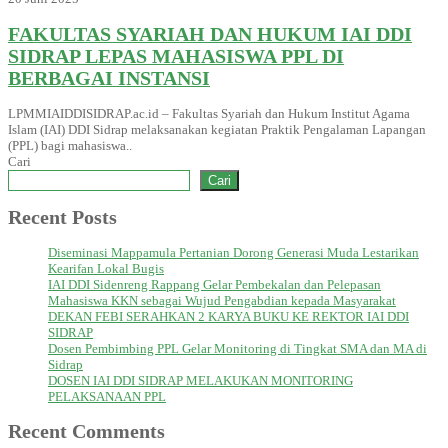
FAKULTAS SYARIAH DAN HUKUM IAI DDI
SIDRAP LEPAS MAHASISWA PPL DI
BERBAGAI INSTANSI
LPMMIAIDDISIDRAP.ac.id – Fakultas Syariah dan Hukum Institut Agama
Islam (IAI) DDI Sidrap melaksanakan kegiatan Praktik Pengalaman Lapangan
(PPL) bagi mahasiswa..
Cari
Cari
Recent Posts
Diseminasi Mappamula Pertanian Dorong Generasi Muda Lestarikan
Kearifan Lokal Bugis
IAI DDI Sidenreng Rappang Gelar Pembekalan dan Pelepasan
Mahasiswa KKN sebagai Wujud Pengabdian kepada Masyarakat
DEKAN FEBI SERAHKAN 2 KARYA BUKU KE REKTOR IAI DDI
SIDRAP
Dosen Pembimbing PPL Gelar Monitoring di Tingkat SMA dan MA di
Sidrap
DOSEN IAI DDI SIDRAP MELAKUKAN MONITORING
PELAKSANAAN PPL
Recent Comments