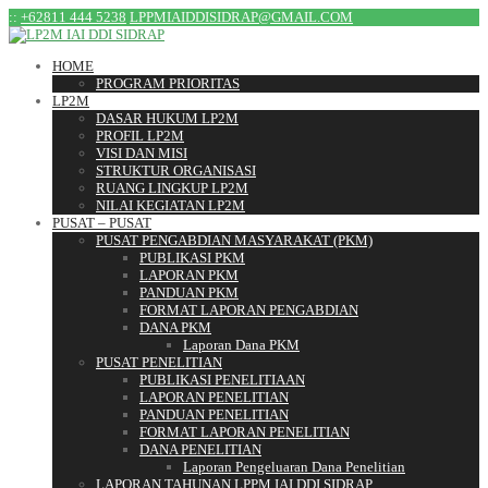
:
:
+62811 444 5238
LPPMIAIDDISIDRAP@GMAIL.COM
HOME
PROGRAM PRIORITAS
LP2M
DASAR HUKUM LP2M
PROFIL LP2M
VISI DAN MISI
STRUKTUR ORGANISASI
RUANG LINGKUP LP2M
NILAI KEGIATAN LP2M
PUSAT – PUSAT
PUSAT PENGABDIAN MASYARAKAT (PKM)
PUBLIKASI PKM
LAPORAN PKM
PANDUAN PKM
FORMAT LAPORAN PENGABDIAN
DANA PKM
Laporan Dana PKM
PUSAT PENELITIAN
PUBLIKASI PENELITIAAN
LAPORAN PENELITIAN
PANDUAN PENELITIAN
FORMAT LAPORAN PENELITIAN
DANA PENELITIAN
Laporan Pengeluaran Dana Penelitian
LAPORAN TAHUNAN LPPM IAI DDI SIDRAP