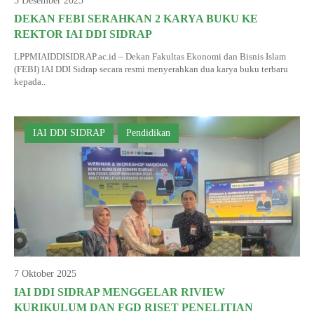
5 Desember 2025
INFORMASI KKN
DEKAN FEBI SERAHKAN 2 KARYA BUKU KE
DOKUMEN SERTIFIKAT DOSEN DAN SK
LAPORAN PROPOSAL PENELITIAN
PANDUAN KKN
Jurnal Pitu Waliwali
REKTOR IAI DDI SIDRAP
PANDUAN KTI
Jurnal Taulempu
LPPMIAIDDISIDRAP.ac.id – Dekan Fakultas Ekonomi dan Bisnis Islam
(FEBI) IAI DDI Sidrap secara resmi menyerahkan dua karya buku terbaru
kepada..
IAI DDI SIDRAP
Pendidikan
7 Oktober 2025
IAI DDI SIDRAP MENGGELAR RIVIEW
KURIKULUM DAN FGD RISET PENELITIAN