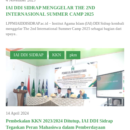
4 November 2025
INFORMASI KKN
IAI DDI SIDRAP MENGGELAR THE 2ND
DOKUMEN SERTIFIKAT DOSEN DAN SK
LAPORAN PROPOSAL PENELITIAN
PANDUAN KKN
Jurnal Pitu Waliwali
INTERNASIONAL SUMMER CAMP 2025
PANDUAN KTI
Jurnal Taulempu
LPPMIAIDDISIDRAP.ac.id – Institut Agama Islam (IAI) DDI Sidrap kembali
menggelar The 2nd International Summer Camp 2025 sebagai bagian dari
upaya..
IAI DDI SIDRAP
KKN
pkm
14 April 2024
Pembekalan KKN 2023/2024 Ditutup, IAI DDI Sidrap
Tegaskan Peran Mahasiswa dalam Pemberdayaan