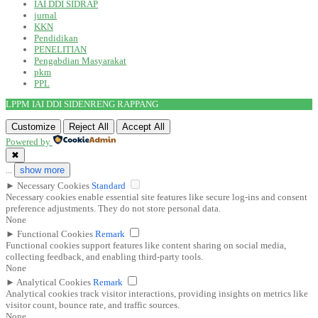
IAI DDI SIDRAP
jurnal
KKN
Pendidikan
PENELITIAN
Pengabdian Masyarakat
pkm
PPL
LPPM IAI DDI SIDENRENG RAPPANG
Customize
Reject All
Accept All
Powered by
✖
...
show more
►
Necessary Cookies
Standard
Necessary cookies enable essential site features like secure log-ins and consent
preference adjustments. They do not store personal data.
None
►
Functional Cookies
Remark
Functional cookies support features like content sharing on social media,
collecting feedback, and enabling third-party tools.
None
►
Analytical Cookies
Remark
Analytical cookies track visitor interactions, providing insights on metrics like
visitor count, bounce rate, and traffic sources.
None