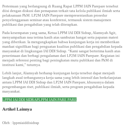
Pertemuan yang berlangsung di Ruang Rapat LPPM IAIN Parepare tersebut
diisi dengan diskusi dan pemaparan terkait tata kelola publikasi ilmiah serta
pelaksanaan PkM. LP2M IAIN Parepare mempresentasikan prosedur
penyelenggaraan seminar atau konferensi, termasuk sistem manajemen
publikasi dan pengabdian yang telah diterapkan.
Pada kesempatan yang sama, Ketua LPPM IAI DDI Sidrap, Alamsyah Agit,
menyampaikan rasa terima kasih atas sambutan hangat serta paparan materi
yang diberikan. Ia mengungkapkan bahwa kunjungan kerja ini memberikan
manfaat signifikan bagi penguatan kualitas publikasi dan pengabdian kepada
masyarakat di lingkungan IAI DDI Sidrap. “Kami sangat berterima kasih atas
penerimaan dan berbagi pengalaman dari LP2M IAIN Parepare. Kegiatan ini
menjadi referensi penting bagi peningkatan mutu publikasi dan PkM di
institusi kami,” tuturnya.
Lebih lanjut, Alamsyah berharap kunjungan kerja tersebut dapat menjadi
langkah awal terbangunnya kerja sama yang lebih intensif dan berkelanjutan
antara LPPM IAI DDI Sidrap dan LP2M IAIN Parepare, khususnya dalam
pengembangan riset, publikasi ilmiah, serta program pengabdian kepada
masyarakat.
LPPM IAI DDI SIDRAP
LPPM IAIN PARE PARE
Artikel Lainnya
Oleh : lppmiaiddisidrap