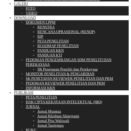
GALERI
FOTO
VIDEO
DOWNLOAD
DOKUMEN LPPM
RENSTRA
RENCANA OPRASIONAL (RENOP)
RIP
PETA PENELITIAN
ROADMAP PENELITIAN
PANDUAN KKN
PANDUAN KTI
PEDOMAN PENGEMBANGAN SDM PENELITI DAN
PEREKAYASA
SK Penetapan Peneliti dan Perekayasa
MONITOR PENELITIAN & PENGABDIAN
SK PENETAPAN REVIEWER PENELITIAN DAN PKM
PEDOMAN REVIEWER PENELITIAN DAN PKM
INFORMASI KKN
PUBLIKASI
PETA PENELITIAN
HAK CIPTA KEKAYAAN INTELEKTUAL (HKI)
JURNAL
Jurnal Mumtaz
Jurnal Khidmat Almujtami
Jurnal Pitu Waliwali
Jurnal Taulempu
BUKU