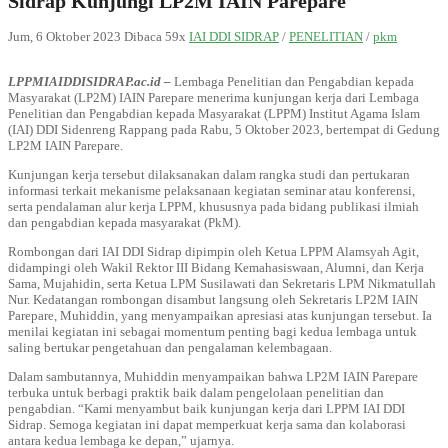
Sidrap Kunjungi LP2M IAIN Parepare
Jum, 6 Oktober 2023
Dibaca 59x
IAI DDI SIDRAP
/
PENELITIAN
/
pkm
LPPMIAIDDISIDRAP.ac.id –
Lembaga Penelitian dan Pengabdian kepada
Masyarakat (LP2M) IAIN Parepare menerima kunjungan kerja dari Lembaga
Penelitian dan Pengabdian kepada Masyarakat (LPPM) Institut Agama Islam
(IAI) DDI Sidenreng Rappang pada Rabu, 5 Oktober 2023, bertempat di Gedung
LP2M IAIN Parepare.
Kunjungan kerja tersebut dilaksanakan dalam rangka studi dan pertukaran
informasi terkait mekanisme pelaksanaan kegiatan seminar atau konferensi,
serta pendalaman alur kerja LPPM, khususnya pada bidang publikasi ilmiah
dan pengabdian kepada masyarakat (PkM).
Rombongan dari IAI DDI Sidrap dipimpin oleh Ketua LPPM Alamsyah Agit,
didampingi oleh Wakil Rektor III Bidang Kemahasiswaan, Alumni, dan Kerja
Sama, Mujahidin, serta Ketua LPM Susilawati dan Sekretaris LPM Nikmatullah
Nur. Kedatangan rombongan disambut langsung oleh Sekretaris LP2M IAIN
Parepare, Muhiddin, yang menyampaikan apresiasi atas kunjungan tersebut. Ia
menilai kegiatan ini sebagai momentum penting bagi kedua lembaga untuk
saling bertukar pengetahuan dan pengalaman kelembagaan.
Dalam sambutannya, Muhiddin menyampaikan bahwa LP2M IAIN Parepare
terbuka untuk berbagi praktik baik dalam pengelolaan penelitian dan
pengabdian. “Kami menyambut baik kunjungan kerja dari LPPM IAI DDI
Sidrap. Semoga kegiatan ini dapat memperkuat kerja sama dan kolaborasi
antara kedua lembaga ke depan,” ujarnya.