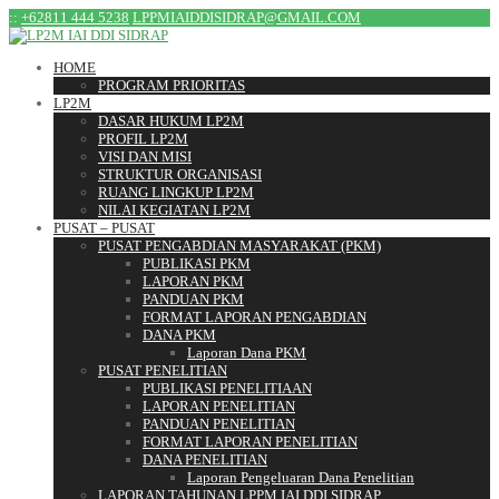
:
:
+62811 444 5238
LPPMIAIDDISIDRAP@GMAIL.COM
HOME
PROGRAM PRIORITAS
LP2M
DASAR HUKUM LP2M
PROFIL LP2M
VISI DAN MISI
STRUKTUR ORGANISASI
RUANG LINGKUP LP2M
NILAI KEGIATAN LP2M
PUSAT – PUSAT
PUSAT PENGABDIAN MASYARAKAT (PKM)
PUBLIKASI PKM
LAPORAN PKM
PANDUAN PKM
FORMAT LAPORAN PENGABDIAN
DANA PKM
Laporan Dana PKM
PUSAT PENELITIAN
PUBLIKASI PENELITIAAN
LAPORAN PENELITIAN
PANDUAN PENELITIAN
FORMAT LAPORAN PENELITIAN
DANA PENELITIAN
Laporan Pengeluaran Dana Penelitian
LAPORAN TAHUNAN LPPM IAI DDI SIDRAP