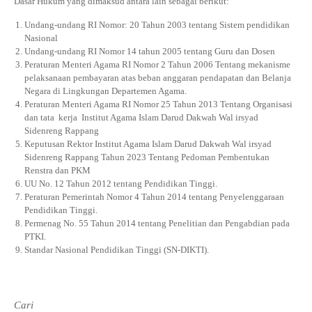
Dasar Hukum yang dimaksud antara lain sebagai berikut:
INFORMASI KKN
DOKUMEN SERTIFIKAT DOSEN DAN SK
LAPORAN PROPOSAL PENELITIAN
Undang-undang RI Nomor: 20 Tahun 2003 tentang Sistem pendidikan
PANDUAN KKN
Jurnal Pitu Waliwali
Nasional
PANDUAN KTI
Jurnal Taulempu
Undang-undang RI Nomor 14 tahun 2005 tentang Guru dan Dosen
Peraturan Menteri Agama RI Nomor 2 Tahun 2006 Tentang mekanisme
pelaksanaan pembayaran atas beban anggaran pendapatan dan Belanja
Negara di Lingkungan Departemen Agama.
Peraturan Menteri Agama RI Nomor 25 Tahun 2013 Tentang Organisasi
dan tata kerja Institut Agama Islam Darud Dakwah Wal irsyad
Sidenreng Rappang
Keputusan Rektor Institut Agama Islam Darud Dakwah Wal irsyad
Sidenreng Rappang Tahun 2023 Tentang Pedoman Pembentukan
Renstra dan PKM
UU No. 12 Tahun 2012 tentang Pendidikan Tinggi.
Peraturan Pemerintah Nomor 4 Tahun 2014 tentang Penyelenggaraan
Pendidikan Tinggi.
Permenag No. 55 Tahun 2014 tentang Penelitian dan Pengabdian pada
PTKI.
Standar Nasional Pendidikan Tinggi (SN-DIKTI).
Cari