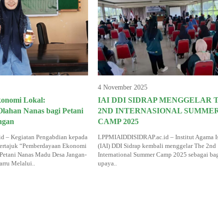
4 November 2025
konomi Lokal:
IAI DDI SIDRAP MENGGELAR 
lahan Nanas bagi Petani
2ND INTERNASIONAL SUMME
ngan
CAMP 2025
.id – Kegiatan Pengabdian kepada
LPPMIAIDDISIDRAP.ac.id – Institut Agama I
ertajuk “Pemberdayaan Ekonomi
(IAI) DDI Sidrap kembali menggelar The 2nd
 Petani Nanas Madu Desa Jangan-
International Summer Camp 2025 sebagai bag
rru Melalui..
upaya..