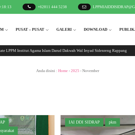
0
:
18
:
13
+62811 444 5238
LPPMIAIDDISIDRAP@
2M
PUSAT – PUSAT
GALERI
DOWNLOAD
PUBLIK
te LPPM Institut Agama Islam Darud Dakwah Wal Irsyad Sidenreng Rappang
Anda disini :
Home
-
2025
-
November
RAP
IAI DDI SIDRAP
pkm
syarakat