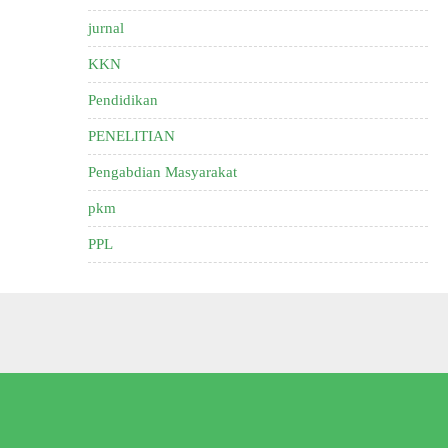
jurnal
KKN
Pendidikan
PENELITIAN
Pengabdian Masyarakat
pkm
PPL