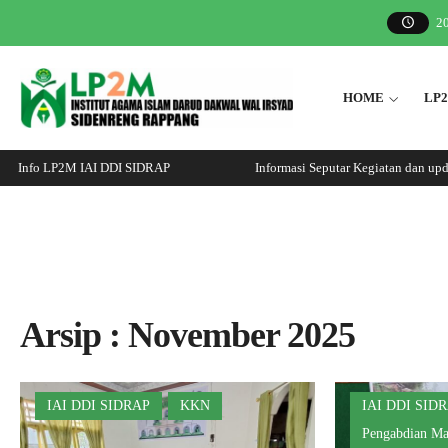
2
HOME
LP
Info LP2M IAI DDI SIDRAP
Informasi Seputar Kegiatan dan upda
Arsip : November 2025
IAI DDI SIDRAP
KKN
IAI DDI SID
Pengabdian Ma