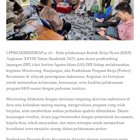
INFORMASI KKN
DOKUMEN SERTIFIKAT DOSEN DAN SK
LAPORAN PROPOSAL PENELITIAN
PANDUAN KKN
Jurnal Pitu Waliwali
PANDUAN KTI
Jurnal Taulempu
LPPMIAIDDISIDRAP.ac.id – Pada pelaksanaan Kuliah Kerja Nyata (KKN)
Angkatan XXVIII Tahun Akademik 2025, para dosen pembimbing
lapangan (DPL) dari Institut Agama Islam (IAI) DDI Sidrap melaksanakan
kegiatan Monitoring, Kunjungan, dan Pembukaan Program Kerja (Proker)
Kecamatan di wilayah penempatan mahasiswa. Kegiatan ini bertujuan
untuk memastikan kelancaran, kesesuaian, serta kualitas pelaksanaan
program KKN sesuai dengan pedoman institusi.
Monitoring dilakukan dengan meninjau langsung aktivitas mahasiswa di
desa atau kelurahan masing-masing, mengevaluasi program yang telah
berjalan, serta memberikan arahan perbaikan apabila dibutuhkan. Dalam
kunjungan tersebut, dosen juga berinteraksi dengan pemerintah kecamatan,
kepala desa, tokoh masyarakat, dan mitra setempat untuk memperkuat
koordinasi serta menjalin sinergi dalam pelaksanaan proker.
Pembukaan Program Kerja Kecamatan ditandai dengan pertemuan resmi