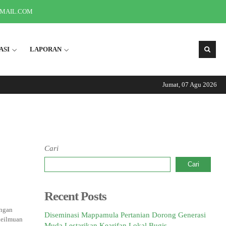
GMAIL.COM
ASI
LAPORAN
Jumat, 07 Agu 2026
Informasi Se
Cari
Cari
Recent Posts
angan
Diseminasi Mappamula Pertanian Dorong Generasi
keilmuan
Muda Lestarikan Kearifan Lokal Bugis