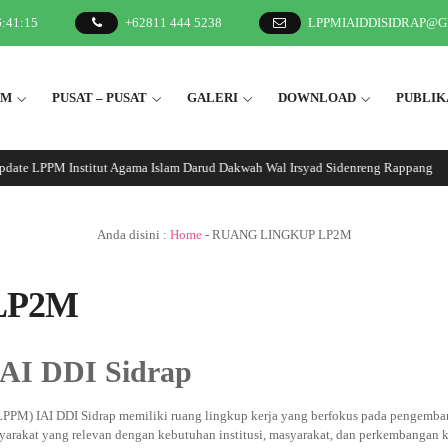
6
:
41
:
15
+62811 444 5238
LPPMIAIDDISIDRAP@
2M
PUSAT – PUSAT
GALERI
DOWNLOAD
PUBLIK
date LPPM Institut Agama Islam Darud Dakwah Wal Irsyad Sidenreng Rappang
Anda disini :
Home
-
RUANG LINGKUP LP2M
LP2M
AI DDI Sidrap
LPPM) IAI DDI Sidrap memiliki ruang lingkup kerja yang berfokus pada pengemb
syarakat yang relevan dengan kebutuhan institusi, masyarakat, dan perkembangan 