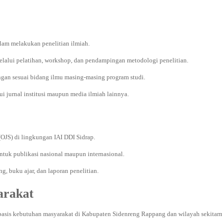
lam melakukan penelitian ilmiah.
alui pelatihan, workshop, dan pendampingan metodologi penelitian.
ngan sesuai bidang ilmu masing-masing program studi.
i jurnal institusi maupun media ilmiah lainnya.
OJS) di lingkungan IAI DDI Sidrap.
tuk publikasi nasional maupun internasional.
g, buku ajar, dan laporan penelitian.
arakat
sis kebutuhan masyarakat di Kabupaten Sidenreng Rappang dan wilayah sekitarn