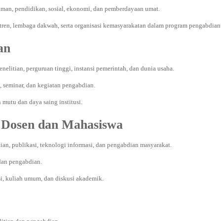
aman, pendidikan, sosial, ekonomi, dan pemberdayaan umat.
tren, lembaga dakwah, serta organisasi kemasyarakatan dalam program pengabdian
an
litian, perguruan tinggi, instansi pemerintah, dan dunia usaha.
, seminar, dan kegiatan pengabdian.
mutu dan daya saing institusi.
 Dosen dan Mahasiswa
ian, publikasi, teknologi informasi, dan pengabdian masyarakat.
dan pengabdian.
nsi, kuliah umum, dan diskusi akademik.