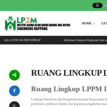
1
HOME
LP
Info LP2M IAI DDI SIDRAP
Informasi Seputar Kegiatan dan up
RUANG LINGKUP 
Ruang Lingkup LPPM I
Lembaga Penelitian dan Pengabdian kepada Masyarakat (
penelitian, publikasi ilmiah, dan kegiatan pengabdian ma