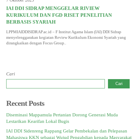
7 Oktober 2025
INFORMASI KKN
IAI DDI SIDRAP MENGGELAR RIVIEW
DOKUMEN SERTIFIKAT DOSEN DAN SK
LAPORAN PROPOSAL PENELITIAN
PANDUAN KKN
Jurnal Pitu Waliwali
KURIKULUM DAN FGD RISET PENELITIAN
BERBASIS SYARIAH
PANDUAN KTI
Jurnal Taulempu
LPPMIAIDDISIDRAP.ac.id – F Institut Agama Islam (IAI) DDI Sidrap
menyelenggarakan kegiatan Review Kurikulum Ekonomi Syariah yang
dirangkaikan dengan Focus Group..
Cari
Cari
Recent Posts
Diseminasi Mappamula Pertanian Dorong Generasi Muda
Lestarikan Kearifan Lokal Bugis
IAI DDI Sidenreng Rappang Gelar Pembekalan dan Pelepasan
Mahasiswa KKN sebagai Wujud Pengabdian kepada Masyarakat