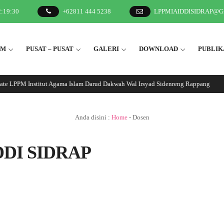
2
:
19
:
30
+62811 444 5238
LPPMIAIDDISIDRAP@
2M
PUSAT – PUSAT
GALERI
DOWNLOAD
PUBLIK
te LPPM Institut Agama Islam Darud Dakwah Wal Irsyad Sidenreng Rappang
Anda disini :
Home
-
Dosen
 DDI SIDRAP