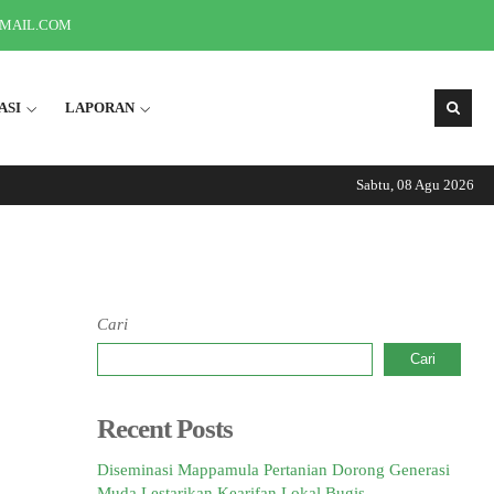
GMAIL.COM
ASI
LAPORAN
Sabtu, 08 Agu 2026
Informasi Seput
Cari
Cari
Recent Posts
Diseminasi Mappamula Pertanian Dorong Generasi
Muda Lestarikan Kearifan Lokal Bugis