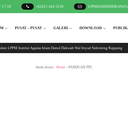
7
:
17
:
18
+62811 444 5238
LPPMIAIDDISIDRAP@
2M
PUSAT – PUSAT
GALERI
DOWNLOAD
PUBLIK
date LPPM Institut Agama Islam Darud Dakwah Wal Irsyad Sidenreng Rappang
Anda disini :
Home
-
PANDUAN PPL