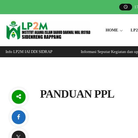
1
HOME
LP
Info LP2M IAI DDI SIDRAP
Informasi Seputar Kegiatan dan up
PANDUAN PPL