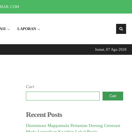
GMAIL.COM
ASI
LAPORAN
Jumat, 07 Agu 2026
Informasi Sep
Cari
Cari
Recent Posts
Diseminasi Mappamula Pertanian Dorong Generasi
Muda Lestarikan Kearifan Lokal Bugis