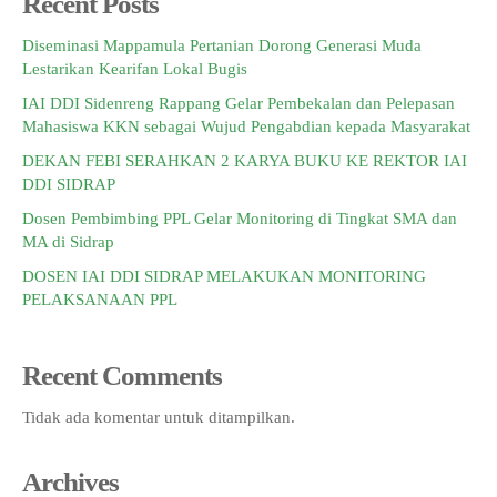
Recent Posts
INFORMASI KKN
DOKUMEN SERTIFIKAT DOSEN DAN SK
LAPORAN PROPOSAL PENELITIAN
PANDUAN KKN
Jurnal Pitu Waliwali
Diseminasi Mappamula Pertanian Dorong Generasi Muda
Lestarikan Kearifan Lokal Bugis
PANDUAN KTI
Jurnal Taulempu
IAI DDI Sidenreng Rappang Gelar Pembekalan dan Pelepasan
Mahasiswa KKN sebagai Wujud Pengabdian kepada Masyarakat
DEKAN FEBI SERAHKAN 2 KARYA BUKU KE REKTOR IAI
DDI SIDRAP
Dosen Pembimbing PPL Gelar Monitoring di Tingkat SMA dan
MA di Sidrap
DOSEN IAI DDI SIDRAP MELAKUKAN MONITORING
PELAKSANAAN PPL
Recent Comments
Tidak ada komentar untuk ditampilkan.
Archives