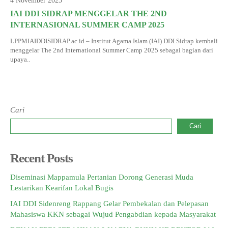
4 November 2025
INFORMASI KKN
IAI DDI SIDRAP MENGGELAR THE 2ND
DOKUMEN SERTIFIKAT DOSEN DAN SK
LAPORAN PROPOSAL PENELITIAN
PANDUAN KKN
Jurnal Pitu Waliwali
INTERNASIONAL SUMMER CAMP 2025
PANDUAN KTI
Jurnal Taulempu
LPPMIAIDDISIDRAP.ac.id – Institut Agama Islam (IAI) DDI Sidrap kembali
menggelar The 2nd International Summer Camp 2025 sebagai bagian dari
upaya..
Cari
Cari
Recent Posts
Diseminasi Mappamula Pertanian Dorong Generasi Muda
Lestarikan Kearifan Lokal Bugis
IAI DDI Sidenreng Rappang Gelar Pembekalan dan Pelepasan
Mahasiswa KKN sebagai Wujud Pengabdian kepada Masyarakat