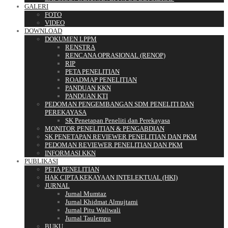
GALERI
FOTO
VIDEO
DOWNLOAD
DOKUMEN LPPM
RENSTRA
RENCANA OPRASIONAL (RENOP)
RIP
PETA PENELITIAN
ROADMAP PENELITIAN
PANDUAN KKN
PANDUAN KTI
PEDOMAN PENGEMBANGAN SDM PENELITI DAN
PEREKAYASA
SK Penetapan Peneliti dan Perekayasa
MONITOR PENELITIAN & PENGABDIAN
SK PENETAPAN REVIEWER PENELITIAN DAN PKM
PEDOMAN REVIEWER PENELITIAN DAN PKM
INFORMASI KKN
PUBLIKASI
PETA PENELITIAN
HAK CIPTA KEKAYAAN INTELEKTUAL (HKI)
JURNAL
Jurnal Mumtaz
Jurnal Khidmat Almujtami
Jurnal Pitu Waliwali
Jurnal Taulempu
BUKU