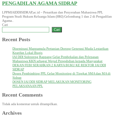
PENGADILAN AGAMA SIDRAP
LPPMIAIDDISIDRAP,ac.id – Penarikan dan Penyerahan Mahasiswa PPL
Program Studi Hukum Keluarga Islam (HKI) Gelombang 1 dan 2 di Pengadilan
Agama..
Cari
Cari
Recent Posts
Diseminasi Mappamula Pertanian Dorong Generasi Muda Lestarikan
Kearifan Lokal Bugis
IAI DDI Sidenreng Rappang Gelar Pembekalan dan Pelepasan
Mahasiswa KKN sebagai Wujud Pengabdian kepada Masyarakat
DEKAN FEBI SERAHKAN 2 KARYA BUKU KE REKTOR IAI DDI
SIDRAP
Dosen Pembimbing PPL Gelar Monitoring di Tingkat SMA dan MA di
Sidrap
DOSEN IAI DDI SIDRAP MELAKUKAN MONITORING
PELAKSANAAN PPL
Recent Comments
Tidak ada komentar untuk ditampilkan.
Archives