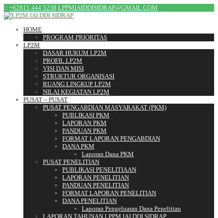
:
:
+62811 444 5238
LPPMIAIDDISIDRAP@GMAIL.COM
HOME
PROGRAM PRIORITAS
LP2M
DASAR HUKUM LP2M
PROFIL LP2M
VISI DAN MISI
STRUKTUR ORGANISASI
RUANG LINGKUP LP2M
NILAI KEGIATAN LP2M
PUSAT – PUSAT
PUSAT PENGABDIAN MASYARAKAT (PKM)
PUBLIKASI PKM
LAPORAN PKM
PANDUAN PKM
FORMAT LAPORAN PENGABDIAN
DANA PKM
Laporan Dana PKM
PUSAT PENELITIAN
PUBLIKASI PENELITIAAN
LAPORAN PENELITIAN
PANDUAN PENELITIAN
FORMAT LAPORAN PENELITIAN
DANA PENELITIAN
Laporan Pengeluaran Dana Penelitian
LAPORAN TAHUNAN LPPM IAI DDI SIDRAP